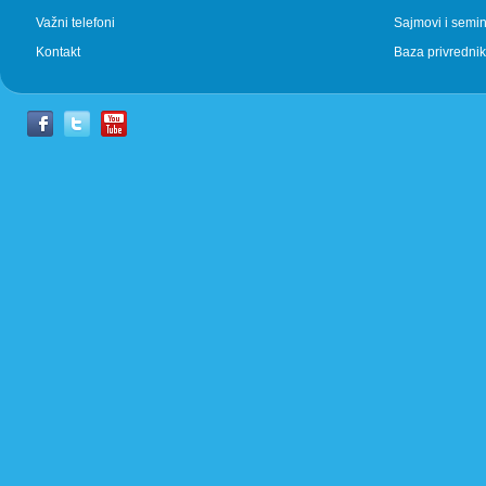
Važni telefoni
Sajmovi i semin
Kontakt
Baza privrednik