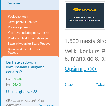
Seminari
Poslovne vesti
Javni pozivi i konkursi
Podrška privredi
Vodič za buduće preduzetnike
Poslovni objekti za izdavanje
1.500 mesta širo
Baza privrednika Stare Pazove
Baza preduzetnika Stare
Veliki konkurs P
Pazove
8. marta do 8. a
Da li ste zadovoljni
komunalnim uslugama i
Opširnije>>>
cenama?
Da -
59.4%
Ne -
34.4%
Share
Twitter
Ukupno glasova
: 32
Glasanje u ovoj anketi je
zavrseno
Vidi detalje