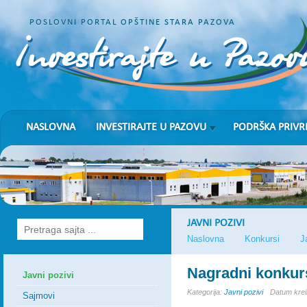
POSLOVNI PORTAL OPŠTINE STARA PAZOVA
NASLOVNA
INVESTIRAJTE U PAZOVU
PODRŠKA PRIVR
JAVNI POZIVI
Naslovna
Konkursi
J
Nagradni konkur
Javni pozivi
Kategorija:
Javni pozivi
Datum krei
Sajmovi