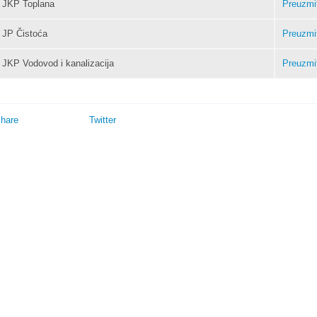
JKP Toplana
Preuzmi
JP Čistoća
Preuzmi
JKP Vodovod i kanalizacija
Preuzmi
hare
Twitter