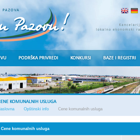
A PAZOVA
Kancelari
lokalno ekonomski r
OVU
PODRŠKA PRIVREDI
KONKURSI
BAZE I REGISTRI
CENE KOMUNALNIH USLUGA
aslovna
Opštinski info
Cene komunalnih usluga
Cene komunalnih usluga