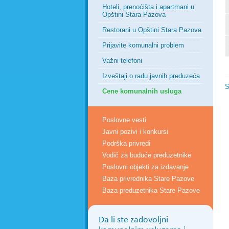
Hoteli, prenoćišta i apartmani u
Opštini Stara Pazova
Restorani u Opštini Stara Pazova
Prijavite komunalni problem
Važni telefoni
Izveštaji o radu javnih preduzeća
S
Cene komunalnih usluga
Poslovne vesti
Javni pozivi i konkursi
Podrška privredi
Vodič za buduće preduzetnike
Poslovni objekti za izdavanje
Baza privrednika Stare Pazove
Baza preduzetnika Stare Pazove
Da li ste zadovoljni