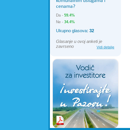
komunalnim uslugama i
cenama?
Da -
59.4%
Ne -
34.4%
Ukupno glasova
: 32
Glasanje u ovoj anketi je
zavrseno
Vidi detalje