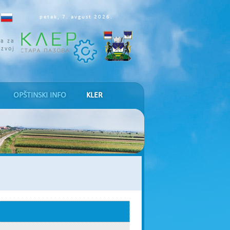
petak, 7. avgust 2026.
ja za
azvoj
OPŠTINSKI INFO
KLER