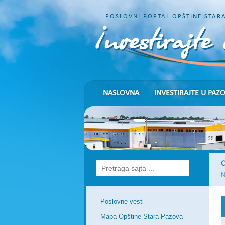
POSLOVNI PORTAL OPŠTINE STAR
NASLOVNA
INVESTIRAJTE U PAZ
N
Poslovne vesti
Mapa Opštine Stara Pazova