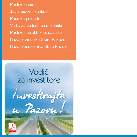
Poslovne vesti
Javni pozivi i konkursi
Podrška privredi
Vodič za buduće preduzetnike
Poslovni objekti za izdavanje
Baza privrednika Stare Pazove
Baza preduzetnika Stare Pazove