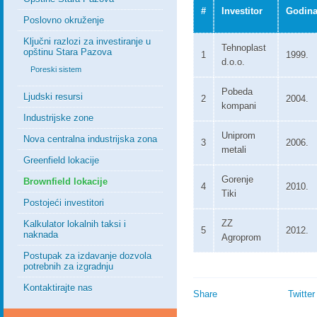
#
Investitor
Godin
Poslovno okruženje
Ključni razlozi za investiranje u
Tehnoplast
opštinu Stara Pazova
1
1999.
d.o.o.
Poreski sistem
Pobeda
Ljudski resursi
2
2004.
kompani
Industrijske zone
Uniprom
Nova centralna industrijska zona
3
2006.
metali
Greenfield lokacije
Gorenje
Brownfield lokacije
4
2010.
Tiki
Postojeći investitori
ZZ
Kalkulator lokalnih taksi i
5
2012.
naknada
Agroprom
Postupak za izdavanje dozvola
potrebnih za izgradnju
Kontaktirajte nas
Share
Twitter