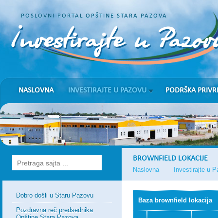
POSLOVNI PORTAL OPŠTINE STARA PAZOVA
NASLOVNA
INVESTIRAJTE U PAZOVU
PODRŠKA PRIVR
BROWNFIELD LOKACIJE
Naslovna
Investirajte u 
Dobro došli u Staru Pazovu
Baza brownfield lokacija
Pozdravna reč predsednika
Opštine Stara Pazova