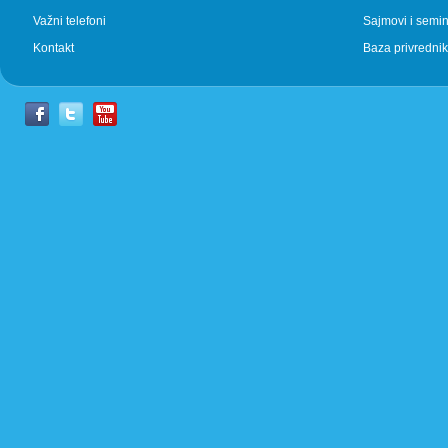
Važni telefoni
Sajmovi i semin
Kontakt
Baza privrednik