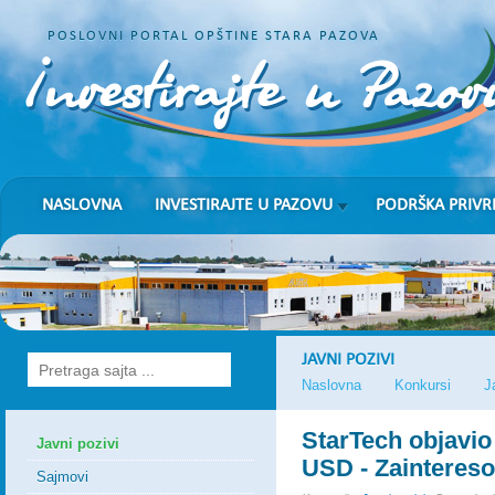
POSLOVNI PORTAL OPŠTINE STARA PAZOVA
NASLOVNA
INVESTIRAJTE U PAZOVU
PODRŠKA PRIVR
JAVNI POZIVI
Naslovna
Konkursi
J
StarTech objavio konkurs za 
StarTech objavio
Javni pozivi
USD - Zaintereso
Sajmovi