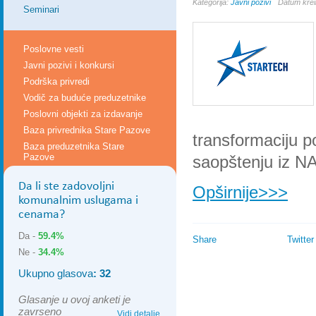
Kategorija:
Javni pozivi
Datum krei
Seminari
Poslovne vesti
Javni pozivi i konkursi
Podrška privredi
Vodič za buduće preduzetnike
Poslovni objekti za izdavanje
Baza privrednika Stare Pazove
transformaciju p
Baza preduzetnika Stare
Pazove
saopštenju iz N
Da li ste zadovoljni
Opširnije>>>
komunalnim uslugama i
cenama?
Da -
59.4%
Share
Twitter
Ne -
34.4%
Ukupno glasova
: 32
Glasanje u ovoj anketi je
zavrseno
Vidi detalje