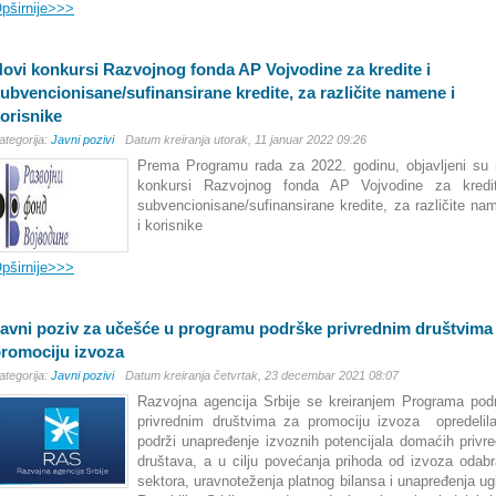
pširnije>>>
ovi konkursi Razvojnog fonda AP Vojvodine za kredite i
ubvencionisane/sufinansirane kredite, za različite namene i
orisnike
ategorija:
Javni pozivi
Datum kreiranja utorak, 11 januar 2022 09:26
Prema Programu rada za 2022. godinu, objavljeni su 
konkursi Razvojnog fonda AP Vojvodine za kredi
subvencionisane/sufinansirane kredite, za različite na
i korisnike
pširnije>>>
avni poziv za učešće u programu podrške privrednim društvima
romociju izvoza
ategorija:
Javni pozivi
Datum kreiranja četvrtak, 23 decembar 2021 08:07
Razvojna agencija Srbije se kreiranjem Programa pod
privrednim društvima za promociju izvoza opredelil
podrži unapređenje izvoznih potencijala domaćih privre
društava, a u cilju povećanja prihoda od izvoza odabr
sektora, uravnoteženja platnog bilansa i unapređenja ug