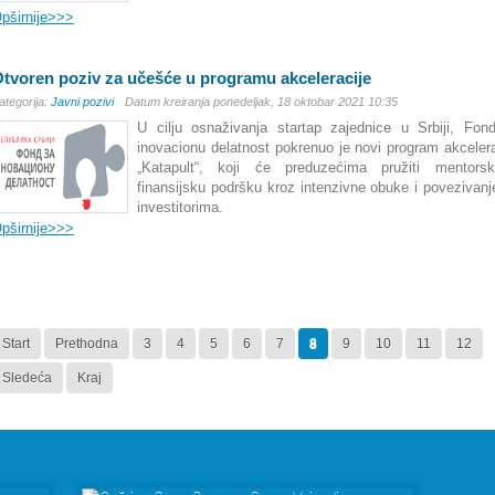
pširnije>>>
tvoren poziv za učešće u programu akceleracije
ategorija:
Javni pozivi
Datum kreiranja ponedeljak, 18 oktobar 2021 10:35
U cilju osnaživanja startap zajednice u Srbiji, Fon
inovacionu delatnost pokrenuo je novi program akcelera
„Katapult“, koji će preduzećima pružiti mentors
finansijsku podršku kroz intenzivne obuke i povezivanj
investitorima.
pširnije>>>
Start
Prethodna
3
4
5
6
7
8
9
10
11
12
Sledeća
Kraj