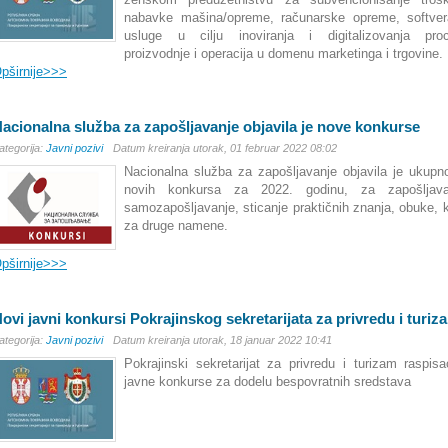
nabavke mašina/opreme, računarske opreme, softvera
usluge u cilju inoviranja i digitalizovanja pro
proizvodnje i operacija u domenu marketinga i trgovine.
pširnije>>>
acionalna služba za zapošljavanje objavila je nove konkurse
ategorija:
Javni pozivi
Datum kreiranja utorak, 01 februar 2022 08:02
Nacionalna služba za zapošljavanje objavila je ukupn
novih konkursa za 2022. godinu, za zapošljava
samozapošljavanje, sticanje praktičnih znanja, obuke, k
za druge namene.
pširnije>>>
ovi javni konkursi Pokrajinskog sekretarijata za privredu i turiz
ategorija:
Javni pozivi
Datum kreiranja utorak, 18 januar 2022 10:41
Pokrajinski sekretarijat za privredu i turizam raspisa
javne konkurse za dodelu bespovratnih sredstava