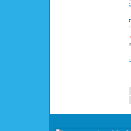
O
O
K
O