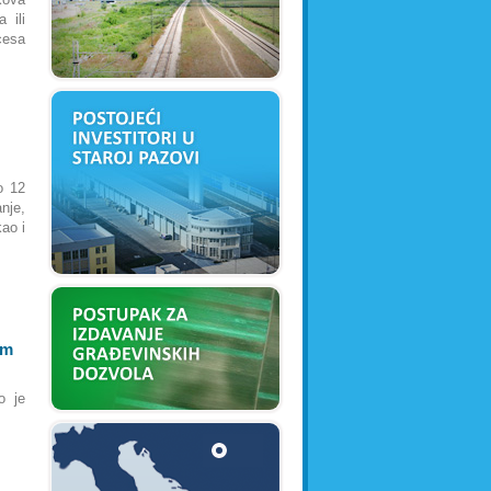
 ili
cesa
Od
međunarodnog
aerodroma "Nikola Tesla"
,
Pazova je udaljena 15 km
o 12
nje,
ao i
am
o je
Na teritoriji opštine nalazi se
oko
30.000 ha obradivih
površina