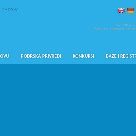
A PAZOVA
Kancelari
lokalno ekonomski r
ZOVU
PODRŠKA PRIVREDI
KONKURSI
BAZE I REGIST