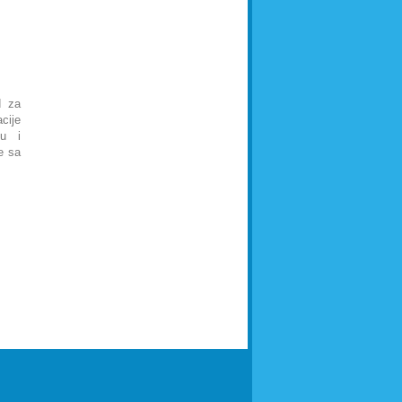
d za
cije
ku i
e sa