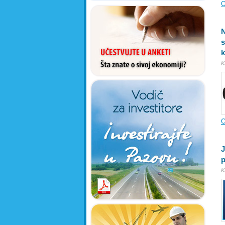
O
N
s
k
K
O
J
p
K