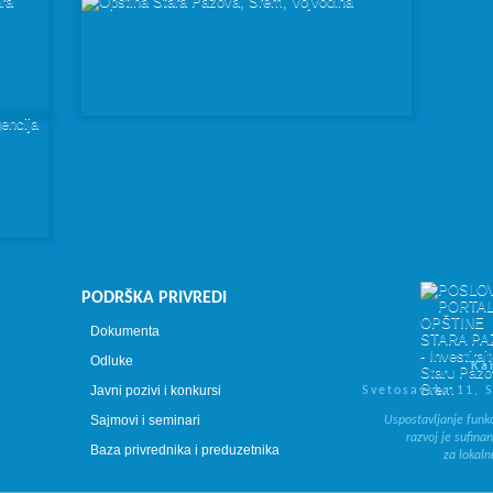
PODRŠKA PRIVREDI
Dokumenta
Odluke
Ka
Javni pozivi i konkursi
Svetosavska 11, 
Sajmovi i seminari
Uspostavljanje funk
razvoj je sufina
Baza privrednika i preduzetnika
za lokal