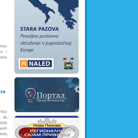
novi
te i
mene
Reka Dunav
teče istočnom
granicom opštine,
dužinom
od 24 km
 za
rške
a da
dnih
anih
leda