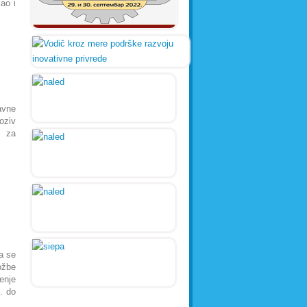
ao i
avne
oziv
v za
a se
ožbe
enje
. do