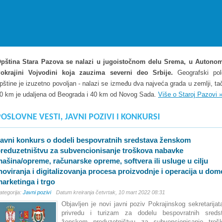
pština Stara Pazova se nalazi u jugoistočnom delu Srema, u Autono
okrajini Vojvodini koja zauzima severni deo Srbije.
Geografski pol
pštine je izuzetno povoljan - nalazi se između dva najveća grada u zemlji, tač
0 km je udaljena od Beograda i 40 km od Novog Sada.
Više o Staroj Pazovi 
POSLOVNE VESTI, JAVNI POZIVI I KONKURSI
avni konkurs o dodeli bespovratnih sredstava ženskom
reduzetništvu za subvencionisanje troškova nabavke
ašina/opreme, računarske opreme, softvera ili usluge u cilju
noviranja i digitalizovanja procesa proizvodnje i operacija u do
arketinga i trgo
ategorija:
Javni pozivi
Datum kreiranja četvrtak, 10 mart 2022 08:31
Objavljen je novi javni poziv Pokrajinskog sekretarijat
privredu i turizam za dodelu bespovratnih sreds
ženskom preduzetništvu za subvencionisanje troš