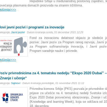
Republike Srbije u međunarodnoj poslovnoj zajednici, k
ovećanja plasmana domaćih proizvoda na stranim tržištima.
pširnije>>>
ovi javni pozivi i programi za inovacije
ategorija:
Javni pozivi
Datum kreiranja sreda, 01 decembar 2021 12:29
Fond za inovacionu delatnost objavio je sledeće j
pozive: Javni poziv za Program ranog razvoja, Javni p
za Program sufinansiranja inovacija, i Javni pozi
Program saradnje nauke i privrede.
pširnije>>>
oziv privrednicima za 4. tematsku nedelju “Ekspo 2020 Dubai” –
Znanje i učenje“
ategorija:
Sajmovi
Datum kreiranja ponedeljak, 01 novembar 2021 11:12
Privredna komora Srbije (PKS) pozvala je privrednike d
prijave za učešće na 4. tematskoj nedelji Svetske izl
Expo 2020 Dubai posvećenoj obrazovanju, Znanje i uč
(Knowledge and learning Week), koja se održava od 10
18. decembra.