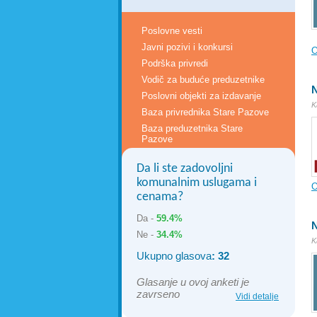
Poslovne vesti
Javni pozivi i konkursi
O
Podrška privredi
Vodič za buduće preduzetnike
N
Poslovni objekti za izdavanje
K
Baza privrednika Stare Pazove
Baza preduzetnika Stare
Pazove
Da li ste zadovoljni
komunalnim uslugama i
O
cenama?
Da -
59.4%
N
Ne -
34.4%
K
Ukupno glasova
: 32
Glasanje u ovoj anketi je
zavrseno
Vidi detalje