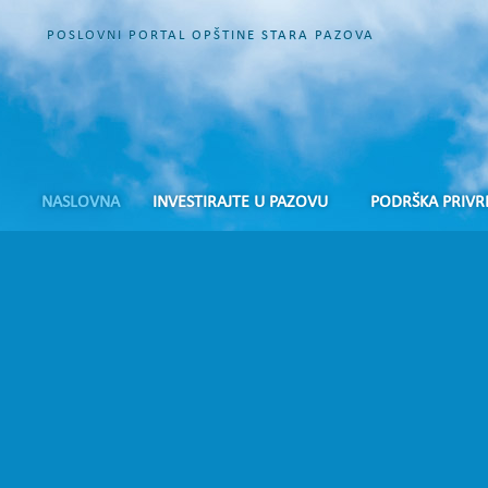
POSLOVNI PORTAL OPŠTINE STARA PAZOVA
NASLOVNA
INVESTIRAJTE U PAZOVU
PODRŠKA PRIVR
Reka Duna