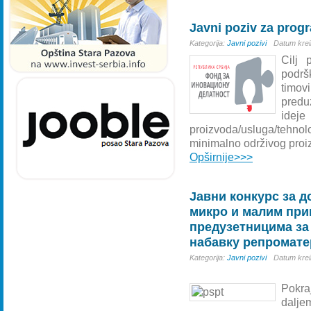
Javni poziv za prog
Kategorija:
Javni pozivi
Datum krei
Cilj 
podr
timo
predu
idej
proizvoda/usluga/tehno
minimalno održivog proi
Opširnije>>>
Јавни конкурс за 
микро и малим пр
предузетницима за
набавку репроматер
Kategorija:
Javni pozivi
Datum krei
Pokraj
daljem