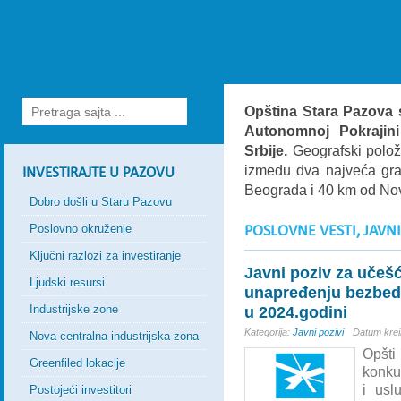
granicom o
od 24 km
Opština Stara Pazova 
Autonomnoj Pokrajini
Srbije.
Geografski položa
između dva najveća grad
INVESTIRAJTE U PAZOVU
Beograda i 40 km od N
Dobro došli u Staru Pazovu
Poslovno okruženje
POSLOVNE VESTI, JAVNI
Ključni razlozi za investiranje
Javni poziv za učeš
Ljudski resursi
unapređenju bezbedno
Industrijske zone
u 2024.godini
Kategorija:
Javni pozivi
Datum krei
Nova centralna industrijska zona
Opšt
Greenfiled lokacije
konkur
i usl
Postojeći investitori