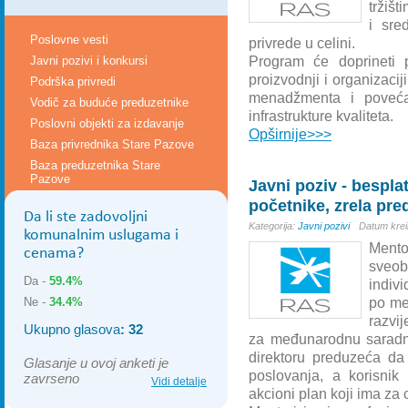
tržišt
i sre
Poslovne vesti
privrede u celini.
Javni pozivi i konkursi
Program će doprineti 
proizvodnji i organizacij
Podrška privredi
menadžmenta i povećan
Vodič za buduće preduzetnike
infrastrukture kvaliteta.
Poslovni objekti za izdavanje
Opširnije>>>
Baza privrednika Stare Pazove
Baza preduzetnika Stare
Pazove
Javni poziv - bespla
početnike, zrela pre
Da li ste zadovoljni
Kategorija:
Javni pozivi
Datum krei
komunalnim uslugama i
Mento
cenama?
sveo
Da -
59.4%
indivi
Ne -
34.4%
po me
razvi
Ukupno glasova
: 32
za međunarodnu saradnj
direktoru preduzeća da
Glasanje u ovoj anketi je
poslovanja, a korisnik
zavrseno
Vidi detalje
akcioni plan koji ima za 