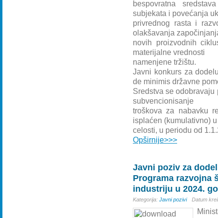
bespovratna sredstava
subjekata i povećanja 
privrednog rasta i raz
olakšavanja započinjanj
novih proizvodnih ciklu
materijalne vrednosti
namenjene tržištu.
Javni konkurs za dodelu
de minimis državne pom
Sredstva se odobravaju 
subvencionisanje
troškova za nabavku rep
isplaćen (kumulativno) u
celosti, u periodu od 1.
Opširnije>>>
Javni poziv za dode
Programa razvojna ša
industriju u 2024. go
Kategorija:
Javni pozivi
Datum krei
Minist