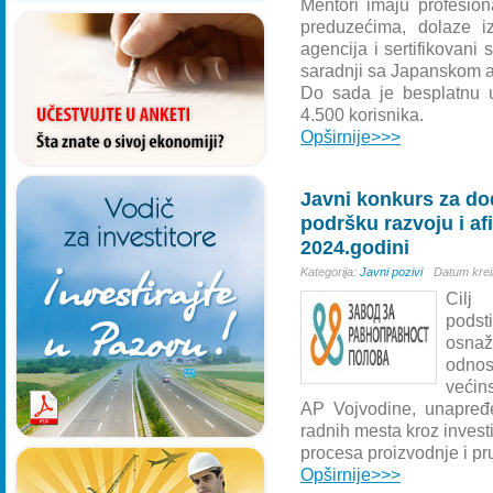
Mentori imaju profesion
preduzećima, dolaze iz
agencija i sertifikovani
saradnji sa Japanskom 
Do sada je besplatnu us
4.500 korisnika.
Opširnije>>>
Javni konkurs za do
podršku razvoju i af
2024.godini
Kategorija:
Javni pozivi
Datum krei
Cilj
podst
osnaž
odnos
većins
AP Vojvodine, unapređe
radnih mesta kroz investi
procesa proizvodnje i pr
Opširnije>>>