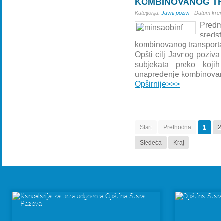
KOMBINOVANOG TR
Kategorija:
Javni pozivi
Datum kreir
Predm
sreds
kombinovanog transport
Opšti cilj Javnog poziva
subjekata preko kojih
unapređenje kombinovano
Opširnije>>>
Start
Prethodna
1
2
Sledeća
Kraj