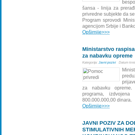
besp
šansa - linija za prerađ
privredne subjekte da se p
Program sprovodi Minis
agencijom Srbije i Ban
Opširnije>>>
Ministarstvo raspis
za nabavku opreme
Kategorija:
Javni pozivi
Datum krei
Minis
predu
prija
za nabavku opreme. 
programa, izdvojena 
800.000.000,00 dinara.
Opširnije>>>
JAVNI POZIV ZA D
STIMULATIVNIH M